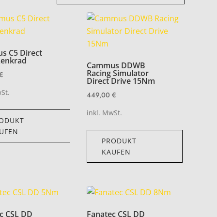
 C5 Direct
Lenkrad
Cammus DDWB
Racing Simulator
€
Direct Drive 15Nm
wSt.
449,00
€
inkl. MwSt.
ODUKT
UFEN
PRODUKT
KAUFEN
c CSL DD
Fanatec CSL DD