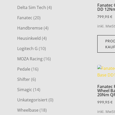
Fanatec 
Delta Sim Tech
(4)
DD 12N
799,95
€
Fanatec
(20)
inkl. MwSt
Handbremse
(4)
Heusinkveld
(4)
PRO
KAU
Logitech G
(10)
MOZA Racing
(16)
Pedale
(16)
Shifter
(6)
Fanatec
Simagic
(14)
Wheel B
20Nm Q
Unkategorisiert
(0)
999,95
€
Wheelbase
(18)
inkl. MwSt