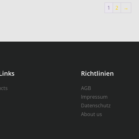
1
2
→
Links
Richtlinien
ucts
AGB
Impressum
Datenschutz
About us