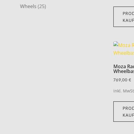
Wheels
(25)
PRO
KAU
Moza Rac
Wheelba
769,00
€
inkl. MwSt
PRO
KAU