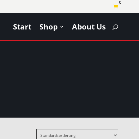
0

Start
Shop
About Us