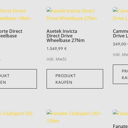
orte Direct
Asetek Invicta
Cammus
eelbase
Direct Drive
Drive 
Wheelbase 27Nm
249,00
€
1.549,99
€
inkl. M
.
inkl. MwSt.
PR
DUKT
PRODUKT
KA
FEN
KAUFEN
Fanate