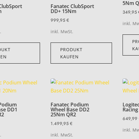
5Nm Q
ClubSport
Fanatec ClubSport
m
DD+ 15Nm
349,95
999,95
€
inkl. M
.
inkl. MwSt.
PR
KA
DUKT
PRODUKT
FEN
KAUFEN
 Podium
Fanatec Podium
Logite
ase DD1
Wheel Base DD2
Racing
R2
25Nm QR2
649,99
1.499,95
€
inkl. M
.
inkl. MwSt.