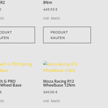
R2
8Nm
€
449,95
€
wSt.
inkl. MwSt.
ODUKT
PRODUKT
UFEN
KAUFEN
ch G PRO
Moza Racing R12
 Wheel Base
Wheelbase 12Nm
€
549,00
€
wSt.
inkl. MwSt.