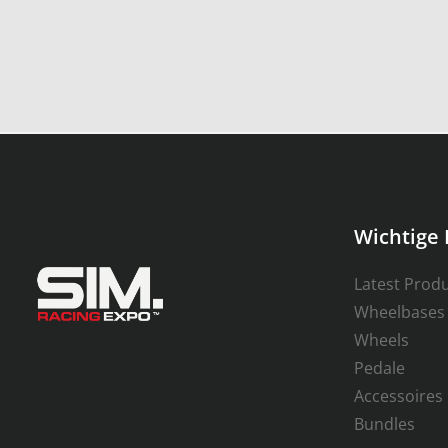
Wichtige 
Latest Prod
Wheelbases
Wheels
Pedale
Accessoires
Bundles