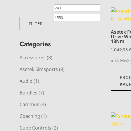
Min.
Max.
Preis
Preis
FILTER
Asetek F
Drive Wh
18Nm
Categories
1.049,98
Accessoires
(8)
inkl. MwSt
Asetek Simsports
(8)
PRO
Audio
(1)
KAU
Bundles
(7)
Cammus
(4)
Coaching
(1)
Cube Controls
(2)